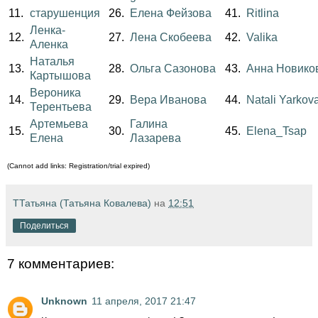
11.
старушенция
26.
Елена Фейзова
41.
Ritlina
Ленка-
12.
27.
Лена Скобеева
42.
Valika
Аленка
Наталья
13.
28.
Ольга Сазонова
43.
Анна Новико
Картышова
Вероника
14.
29.
Вера Иванова
44.
Natali Yarkov
Терентьева
Артемьева
Галина
15.
30.
45.
Elena_Tsap
Елена
Лазарева
(Cannot add links: Registration/trial expired)
ТТатьяна (Татьяна Ковалева)
на
12:51
Поделиться
7 комментариев:
Unknown
11 апреля, 2017 21:47