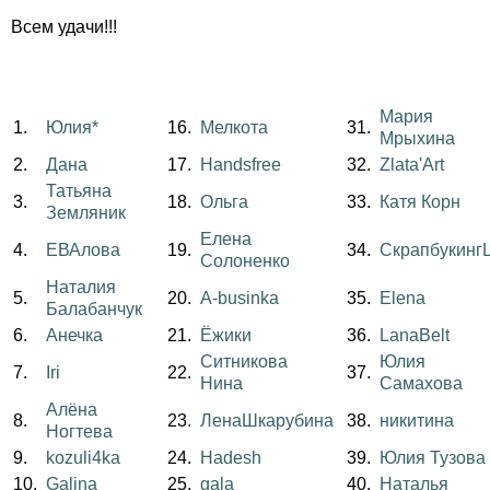
Всем удачи!!!
Мария
1.
Юлия*
16.
Мелкота
31.
Мрыхина
2.
Дана
17.
Handsfree
32.
Zlata'Art
Татьяна
3.
18.
Ольга
33.
Катя Корн
Земляник
Елена
4.
ЕВАлова
19.
34.
CкрапбукингL
Солоненко
Наталия
5.
20.
A-businka
35.
Elena
Балабанчук
6.
Анечка
21.
Ёжики
36.
LanaBelt
Ситникова
Юлия
7.
Iri
22.
37.
Нина
Самахова
Алёна
8.
23.
ЛенаШкарубина
38.
никитина
Ногтева
9.
kozuli4ka
24.
Hadesh
39.
Юлия Тузова
10.
Galina
25.
gala
40.
Наталья