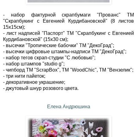
- набор фактурной скрапбумаги "Прованс" ТМ
"Скрапбукинг с Евгенией Курдибановской" (8 листов
15х15см);
- лист надписей "Паспорт" ТМ "Скрапбукинг с Евгенией
Курдибановской" (15х30 см);
- высечки "Тропические бабочки" ТМ "ДекоГрад";
- высечки цифровые штампы-надписи ТМ "ДекоГрад";
- набор тегов скрап-студии "С любовью";
- набор штампов "studio g";
- чипборд ТМ "ScrapBox", ТМ "WoodChic", ТМ "Вензелик";
- три нити пайеток;
- декоративное украшение;
- джутовый шнур розового цвета.
Елена Андрюшина