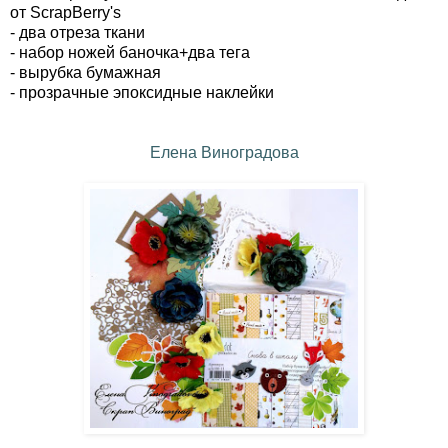
от
ScrapBerry's
- два отреза ткани
- набор ножей баночка+два тега
- вырубка бумажная
- прозрачные эпоксидные наклейки
Елена Виноградова