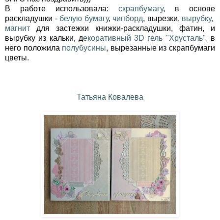
В работе использовала:
скрапбумагу
, в основе
раскладушки -
белую бумагу
,
чипборд
, вырезки,
вырубку,
магнит
для застежки книжки-раскладушки, фатин, и
вырубку из кальки, д
екоративный 3D гель "Хрусталь"
,
в
него положила
полубусины
, вырезанные из скрапбумаги
цветы.
Татьяна Ковалева