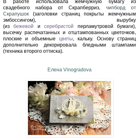
В работе использовала жемчужную бумагу из
свадебного набора от Скрапберриз,
чипборд от
Скрапушок
(заголовки страниц покрыты жемчужным
эмбоссингом), вырубку
(из
бежевой
и
серебристой
перламутровой бумаги),
высечку распечатанных и отштампованных цветочков,
плоские и объемные
цветы
, кальку. Основу страниц
дополнительно декорировала бледными штампами
(техника второго оттиска).
Елена Vinogradova