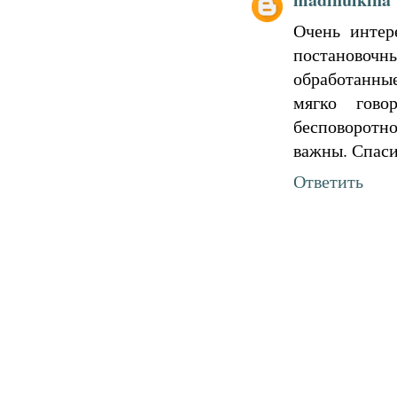
Очень интер
постановоч
обработанны
мягко гово
бесповоротно
важны. Спаси
Ответить