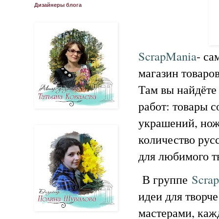
Дизайнеры блога
ScrapMania
- са
магазин товаров
Там вы найдёте
работ: товары с
украшений, нож
количество рус
для любимого т
В группе
Scra
идеи для творче
мастерами, каж