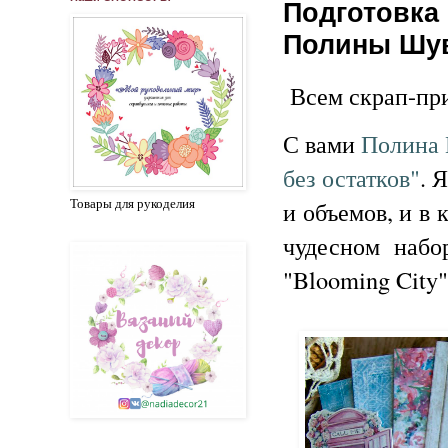
Подготовка 
Полины Шу
Всем скрап-пр
С вами
Полина
без остатков"
. 
Товары для рукоделия
и объемов, и в
чудесном набо
"Blooming City