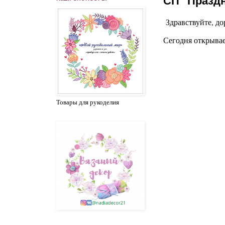
СП "Праздн
З
дравствуйте, до
Сегодня открывае
Товары для рукоделия