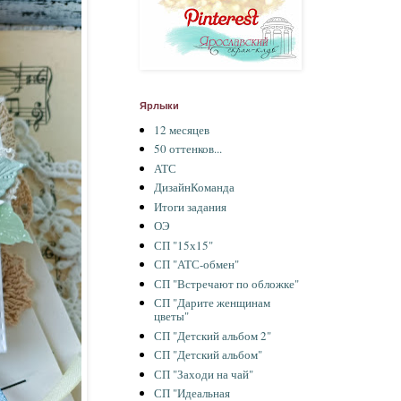
Ярлыки
12 месяцев
50 оттенков...
АТС
ДизайнКоманда
Итоги задания
ОЭ
СП "15х15"
СП "АТС-обмен"
СП "Встречают по обложке"
СП "Дарите женщинам
цветы"
СП "Детский альбом 2"
СП "Детский альбом"
СП "Заходи на чай"
СП "Идеальная