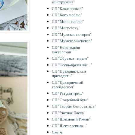
конструкция"
СП "Как я провел"
СП "Кого люблю"
СП "Мини-сериал"
СП "Могу-хочу"
СП "Мужская история"
СП "Мужское-женское"
СП "Новогодняя
мастерская"
СП "Обрезки - в деле"
СП "Осень-время лис..."
СП "Праздник к нам
приходит..."
СП "Праздничный
калейдоскоп"
СП "Раз-два-три..."
СП "Свадебный бум"
СП "Творим без остатков"
СП "Уютная Пасха"
СП "Школьный Роман"
СП "Я его слепила..."
Скетч