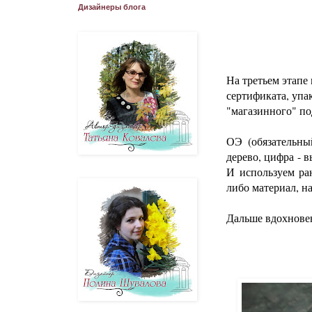
Дизайнеры блога
На третьем этап
сертификата, упа
"магазинного" под
ОЭ (обязательный
дерево, цифра
- в
И используем р
либо материал, н
Дальше вдохновен